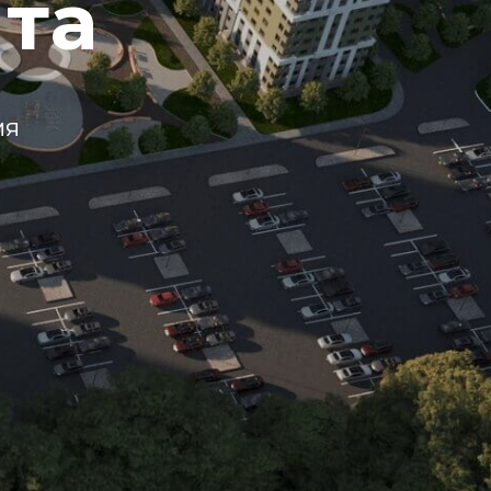
ята
мя